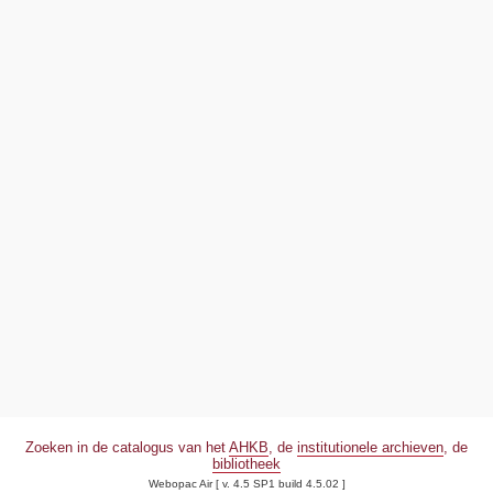
Zoeken in de catalogus van het
AHKB
, de
institutionele archieven
, de
bibliotheek
Webopac Air [ v. 4.5 SP1 build 4.5.02 ]