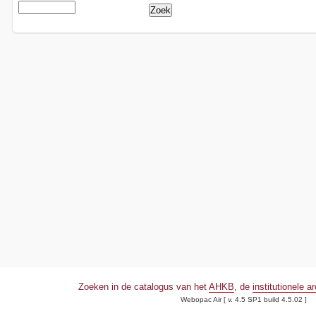
Zoeken in de catalogus van het
AHKB
, de
institutionele a
Webopac Air [ v. 4.5 SP1 build 4.5.02 ]