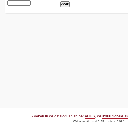
Zoeken in de catalogus van het
AHKB
, de
institutionele a
Webopac Air [ v. 4.5 SP1 build 4.5.02 ]