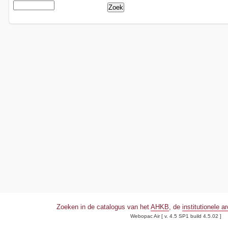
Zoeken in de catalogus van het
AHKB
, de
institutionele a
Webopac Air [ v. 4.5 SP1 build 4.5.02 ]