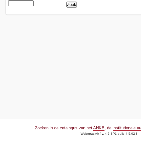
Zoeken in de catalogus van het
AHKB
, de
institutionele a
Webopac Air [ v. 4.5 SP1 build 4.5.02 ]